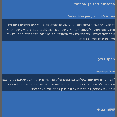
סור צבי בן אברהם
ה לחקר הים, חתן פרס ישראל
"במהלך 12 השנים האחרונות אני עושה מדיטציה טרנסנדנטלית פעמיים ביום ואני
 שאי אפשר להשוות את החיים שלי לפני שהתחלתי למדוט לחיים שלי אחרי
לתי למדוט. כל החושים שלי התחדדו, כל המטרות שלי בחיים תפסו כיוונים
מהירים ומאד ברורים.
י גבע
וקומיקאי
ם קוראים יותר בקלות, הם באים אלי, אני לא צריך להיאבק עליהם כל כך כמו
 שם לב שאחרים נאבקים. ומבחינה זאת אני מרגיש שהמדיטציה נותנת לי גם
גם אנרגיה, גם שקט נפשי וגם חוסן נפשי. אני מאחל לכל
 גבאי