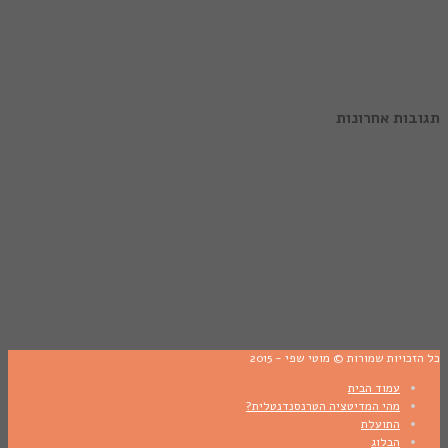
דצמבר 2015
נובמבר 2015
ספטמבר 2015
אוגוסט 2015
יוני 2015
ות אחרונות
Shaas
על
Maharishi on Karma
מוטי שפי
על
האושר נמצא בפנים
אבי חיים טובים
על
מהרישי מהש יוגי: כיצד להתגבר על שליליות?
אבי חיים טובים
על
מהרישי מהש יוגי על חיי נישואים
דניאל
על
האושר נמצא בפנים
כויות שמורות © מוטי שפי - 2015
עמוד הבית
מהי המדיטציה הטרנסנדנטלית?
התועלת
הבלוג