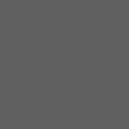
 הופך למנהיג על ידי הערכה של תכונות טובות שקיימות אצל אנשים
אחרים. יתכן שלאדם יש 99 תכונות רעות ורק תכונה אחת טובה. הערכה של
נה הטובה הזאת תעודד את האדם להכפיל אותה… הערכה של תכונות
ת על ידי אדם שנמצא בעמדה בכירה דומה למצב שבו אנו מושכים את
 החוצה מהזרע ואז גדל ממנו עץ של תכונות טובות ומביא השראה
 לגדול בתכונות אלו.
ניות שלנו צריכה להיות לא להזכיר את התכונות הלא טובות. אנחנו לא
ים עליהן! היכן יש זמן לשהות על דברים לא רצויים? אל תעלו לדיון
חולשות. עלו לדיון את התכונות הטובות, המבטיחות. אנחנו רוצים
ל בטוב. אנחנו לא מאפשרים לליבנו להיות מוצף בדברים שאינם
ם, מרוממים ומתקדמים. אנחנו מביאים למיינד שלנו את הדברים
ים, המרוממים והמתקדמים. כשאנו מאפשרים למחשבה כלשהי
נס לרוח שלנו היא משפיעה על ליבנו, מתחילה להתפשט ומתפתחת
ור. אם אנו חושבים על דברים נמוכים, ליבנו ישדר את הצבע הנמוך
וזה יתבטא בדיבור.
חה שלנו היא "ביטחון קודם לכל". אנו רוצים לשפר את כל מי
בנו. כשאנו מתלהבים לשפר את סביבתנו, איננו צריכים להתעסק עם
ם רעים שאינם בריאים. הלב שלנו כל כך קטן, אין בו מקום לדברים
 שאינם בריאים. אנו יודעים מהיכן הרוע מגיע. אנו לא זוקפים את
ת הרוע לאדם שעשה דברים שליליים אלא מבינים שהוא נובע ממשהו
קיים בתוכו. האדם אינו זהה למתח, השפעה חיצונית היא המקור