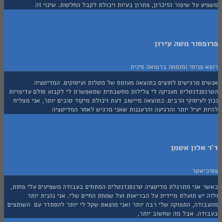
 על שיפור הזיכרון, פתרון בעיות ויכולת לקבל החלטות. שינוי זה
סור משה עירון
פנימי ומומחה ברפואה סינית
ם מרגישים לחוצים כתוצאה מעומס של מטלות ועיסוקים. המדיטציה
סנדנטלית מעניקה לי צלילות מחשבתית שמאפשרת לי לקבוע סולם עדיפויות
לעיסוקי הרבים. כתוצאה מיישוב דעת ויכולת מיקוד טובים יותר, אני מצליח
 יעיל יותר והרגיעה והרעננות שאני מרגיש לאחר המדיטציה
אלון אשמן
יאטר
 אני מתרגלת מדיטציה טרנסנדנטלית המתחים בעבודה משפיעים עלי פחות,
יש תועלת מיידית על הבריאות ועל שמחת החיים שלי. אני נהנית יותר
ודה, התפוקה שלי רבה יותר ואני מוצאת שקל לי יותר להסתדר עם השותפים
דה. אבל מה שחשוב יותר,