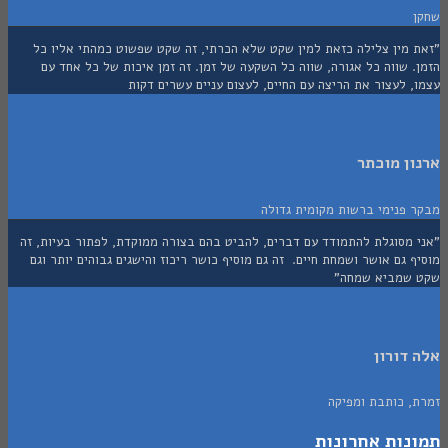
 מין צלילה כזאת למין שקט שלא הכרתי, זה שקט שפשוט כמהתי אליו כל
 שווה כל אגורה, שווה כל השקעה של זמן. זה זמן איכות של כל אחד עם
 לעצור את הריצה עם החיים, לעצום עניים עשרים דקות
ן מוכתר
 פנימי ברשות מקומית גדולה
 מסוגלת להתמודד עם דברים, להביט בהם בצורה ממוקדת, לפתור בעיות, זה
 גם אושר ושמחת חיים. זה גם מוסיף כושר ריכוז והישגים גבוהים יותר וגם
שמביא שמחה"
דורון
, כותבת ומפיקה
נות אחרונות