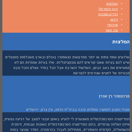
המלצות
היכן לומדים?
גלרית תמונות
וידאו
אודותיי
צור קשר
צות
ים אחוז פחות או יותר ממרפאות הגאסטרו בעולם ובארץ מאכלסות מטופלים
הם בעיות שאנו קוראים להם פונקציונליות. אלו בעיות אמתיות הם לא
אים את כאב הבטן, השלשול והצרבת אבל הכל בסדר אצלם והכל נובע
ות של לחצים שגורמים להפרשת
סור רן אורן
המכון לגסטרו ומחלות קיבה בביה''ח הדסה, עין כרם, ירושלים
טציה הטרנסנדנטלית מאפשרת לי להגיע באופן טבעי למצב של רגיעה נפשית,
 ושלווה פנימיים. בזמן המדיטציה הטרנסנדנטלית האונות שבמוח, הימנית
אלית, הקדמית והאחורית, מתחילות לעבוד בהרמוניה. הסדר שנוצר במוח