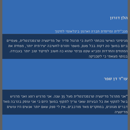
דורון
לית ומייסדת חברה וארגון בינלאומי לחינוך
וני האישי נוכחתי לדעת כי תרגול סדיר של מדיטציה טרנסנדנטלית, פעמיים
ביום במשך 20 דקות בכל פעם, משפר ותורם לחשיבה יצירתית יותר, מפחית את
ים והחרדות ומביא שקט פנימי שהוא כה חשוב למיקוד טוב יותר בעבודה.
ף מצאתי כי לטכניקה
 דן שפר
"אני מתרגל מדיטציה טרנסנדנטלית מעל 35 שנה. אני מרגיש רוגע ואני מרגיש
לתקוף את כל הבעיות שאני צריך לתקוף במשך היום כי אני עוסק בהרבה מאד
 מגוונים, במחקרים מאד מורכבים..אין לי ספק שאם יותר אנשים היו עושים
ציה