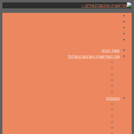
עמוד הבית
מהי המדיטציה הטרנסנדנטלית?
מחקרים מדעיים
הבדלים משיטות אחרות
מקור השיטה
כיצד לומדים?
שאלות ותשובות
מהרישי מהש יוגי
התועלת
סילוק מתחים
שיפור הבריאות
הגברת היכולת המנטלית
פיתוח התודעה
הישגים בלימודים