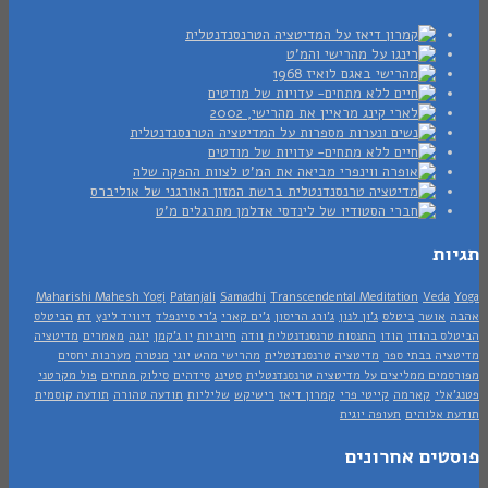
ות
Maharishi Mahesh Yogi
Patanjali
Samadhi
Transcendental Meditation
Veda
אושר
ביטלס
ג'ון לנון
ג'ורג הריסון
ג'ים קארי
ג'רי סיינפלד
דיוויד לינץ
דת
הביטלס
ס בהודו
הודו
התנסות טרנסנדנטלית
וודה
חיוביות
יו ג'קמן
יוגה
מאמרים
מדיטציה
יה בבתי ספר
מדיטציה טרנסנדנטלית
מהרישי מהש יוגי
מנטרה
מערכות יחסים
מים ממליצים על מדיטציה טרנסנדנטלית
סטינג
סידהים
סילוק מתחים
פול מקרטני
אלי
קארמה
קייטי פרי
קמרון דיאז
רישיקש
שליליות
תודעה טהורה
תודעה קוסמית
 אלוהים
תעופה יוגית
טים אחרונים