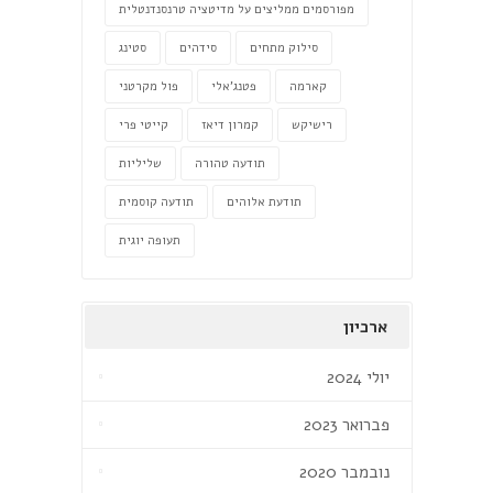
מפורסמים ממליצים על מדיטציה טרנסנדנטלית
סילוק מתחים
סידהים
סטינג
קארמה
פטנג'אלי
פול מקרטני
רישיקש
קמרון דיאז
קייטי פרי
תודעה טהורה
שליליות
תודעת אלוהים
תודעה קוסמית
תעופה יוגית
ארכיון
יולי 2024
פברואר 2023
נובמבר 2020