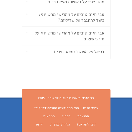
מוטי שפי
על
האושר נמצא בפנים
אבי חיים טובים
על
מהרישי מהש יוגי:
כיצד להתגבר על שליליות?
אבי חיים טובים
על
מהרישי מהש יוגי על
חיי נישואים
דניאל
על
האושר נמצא בפנים
כל הזכויות שמורות © מוטי שפי - 2015
עמוד הבית
מהי המדיטציה הטרנסנדנטלית?
התועלת
הבלוג
המלצות
היכן לומדים?
גלרית תמונות
וידאו