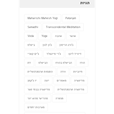
תגיות
Maharishi Mahesh Yogi
Patanjali
Samadhi
Transcendental Meditation
אושר
אהבה
Yoga
Veda
ג'ורג הריסון
ג'ון לנון
ביטלס
דיוויד לינץ
ג'רי סיינפלד
ג'ים קארי
הודו
הביטלס בהודו
הביטלס
דת
חיוביות
וודה
התנסות טרנסנדנטלית
מדיטציה
מאמרים
יוגה
יו ג'קמן
מדיטציה טרנסנדנטלית
מדיטציה בבתי ספר
מנטרה
מהרישי מהש יוגי
מערכות יחסים