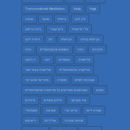
Transcendental Meditation
Veda
Yoga
ג'ון לנון
ביטלס
אושר
אהבה
ג'רי סיינפלד
ג'ים קארי
ג'ורג הריסון
הביטלס בהודו
הביטלס
דת
דיוויד לינץ
חיוביות
וודה
התנסות טרנסנדנטלית
הודו
מדיטציה
מאמרים
יוגה
יו ג'קמן
מדיטציה טרנסנדנטלית
מדיטציה בבתי ספר
מערכות יחסים
מנטרה
מהרישי מהש יוגי
סטינג
מפורסמים ממליצים על מדיטציה טרנסנדנטלית
פול מקרטני
סילוק מתחים
סידהים
קמרון דיאז
קייטי פרי
קארמה
פטנג'אלי
תודעה טהורה
שליליות
רישיקש