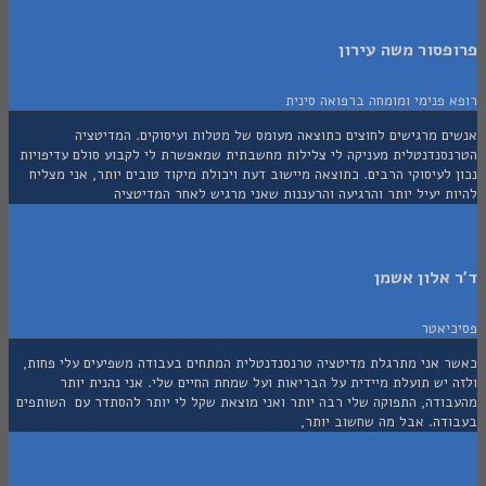
סור משה עירון
פנימי ומומחה ברפואה סינית
ם מרגישים לחוצים כתוצאה מעומס של מטלות ועיסוקים. המדיטציה
סנדנטלית מעניקה לי צלילות מחשבתית שמאפשרת לי לקבוע סולם עדיפויות
לעיסוקי הרבים. כתוצאה מיישוב דעת ויכולת מיקוד טובים יותר, אני מצליח
 יעיל יותר והרגיעה והרעננות שאני מרגיש לאחר המדיטציה
אלון אשמן
יאטר
 אני מתרגלת מדיטציה טרנסנדנטלית המתחים בעבודה משפיעים עלי פחות,
יש תועלת מיידית על הבריאות ועל שמחת החיים שלי. אני נהנית יותר
ודה, התפוקה שלי רבה יותר ואני מוצאת שקל לי יותר להסתדר עם השותפים
דה. אבל מה שחשוב יותר,