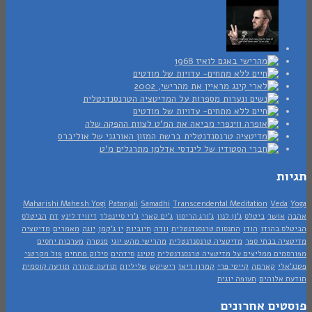
ות
Maharishi Mahesh Yogi
Patanjali
Samadhi
Transcendental Meditation
Veda
אושר
ביטלס
ג'ון לנון
ג'ורג הריסון
ג'ים קארי
ג'רי סיינפלד
דיוויד לינץ
דת
הביטלס
ס בהודו
הודו
התנסות טרנסנדנטלית
וודה
חיוביות
יו ג'קמן
יוגה
מאמרים
מדיטציה
יה בבתי ספר
מדיטציה טרנסנדנטלית
מהרישי מהש יוגי
מנטרה
מערכות יחסים
מים ממליצים על מדיטציה טרנסנדנטלית
סטינג
סידהים
סילוק מתחים
פול מקרטני
אלי
קארמה
קייטי פרי
קמרון דיאז
רישיקש
שליליות
תודעה טהורה
תודעה קוסמית
 אלוהים
תעופה יוגית
טים אחרונים