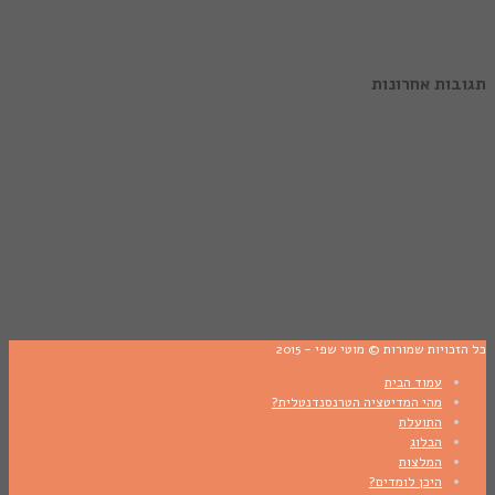
ספטמבר 2015
אוגוסט 2015
יוני 2015
ות אחרונות
Shaas
על
Maharishi on Karma
מוטי שפי
על
האושר נמצא בפנים
אבי חיים טובים
על
מהרישי מהש יוגי: כיצד להתגבר על שליליות?
אבי חיים טובים
על
מהרישי מהש יוגי על חיי נישואים
דניאל
על
האושר נמצא בפנים
כויות שמורות © מוטי שפי - 2015
עמוד הבית
מהי המדיטציה הטרנסנדנטלית?
התועלת
הבלוג
המלצות
היכן לומדים?