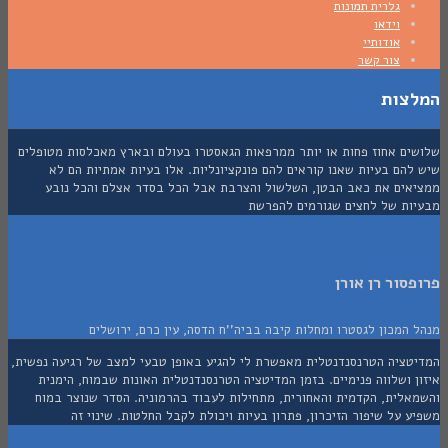
גלרית תמונות
וידאו
אודותיי
צור קשר
צות
ים אחוז פחות או יותר ממרפאות הגאסטרו בעולם ובארץ מאכלסות מטופלים
הם בעיות שאנו קוראים להם פונקציונליות. אלו בעיות אמתיות הם לא
אים את כאב הבטן, השלשול והצרבת אבל הכל בסדר אצלם והכל נובע
ות של לחצים שגורמים להפרשת
סור רן אורן
המכון לגסטרו ומחלות קיבה בביה''ח הדסה, עין כרם, ירושלים
טציה הטרנסנדנטלית מאפשרת לי להגיע באופן טבעי למצב של רגיעה נפשית,
 ושלווה פנימיים. בזמן המדיטציה הטרנסנדנטלית האונות שבמוח, הימנית
אלית, הקדמית והאחורית, מתחילות לעבוד בהרמוניה. הסדר שנוצר במוח
 על שיפור הזיכרון, פתרון בעיות ויכולת לקבל החלטות. שינוי זה