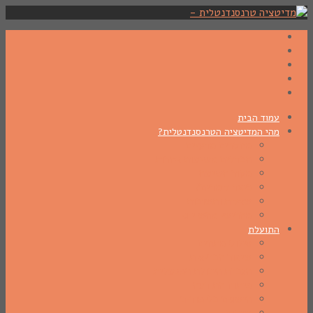
עמוד הבית
מהי המדיטציה הטרנסנדנטלית?
מחקרים מדעיים
הבדלים משיטות אחרות
מקור השיטה
כיצד לומדים?
שאלות ותשובות
מהרישי מהש יוגי
התועלת
סילוק מתחים
שיפור הבריאות
הגברת היכולת המנטלית
פיתוח התודעה
הישגים בלימודים