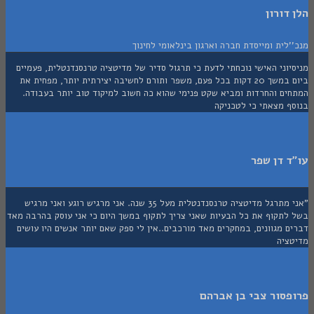
דורון
לית ומייסדת חברה וארגון בינלאומי לחינוך
וני האישי נוכחתי לדעת כי תרגול סדיר של מדיטציה טרנסנדנטלית, פעמיים
ביום במשך 20 דקות בכל פעם, משפר ותורם לחשיבה יצירתית יותר, מפחית את
ים והחרדות ומביא שקט פנימי שהוא כה חשוב למיקוד טוב יותר בעבודה.
ף מצאתי כי לטכניקה
 דן שפר
"אני מתרגל מדיטציה טרנסנדנטלית מעל 35 שנה. אני מרגיש רוגע ואני מרגיש
לתקוף את כל הבעיות שאני צריך לתקוף במשך היום כי אני עוסק בהרבה מאד
 מגוונים, במחקרים מאד מורכבים..אין לי ספק שאם יותר אנשים היו עושים
ציה
סור צבי בן אברהם