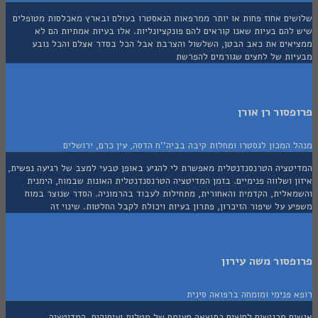
ים אחוז פחות או יותר ממרפאות הגאסטרו בעולם ובארץ מאכלסות מטופלים
הם בעיות שאנו קוראים להם פונקציונליות. אלו בעיות אמתיות הם לא
אים את כאב הבטן, השלשול והצרבת אבל הכל בסדר אצלם והכל נובע
ות של לחצים שגורמים להפרשת
סור רן אורן
המכון לגסטרו ומחלות קיבה בביה''ח הדסה, עין כרם, ירושלים
טציה הטרנסנדנטלית מאפשרת לי להגיע באופן טבעי למצב של רגיעה נפשית,
 ושלווה פנימיים. בזמן המדיטציה הטרנסנדנטלית האונות שבמוח, הימנית
אלית, הקדמית והאחורית, מתחילות לעבוד בהרמוניה. הסדר שנוצר במוח
 על שיפור הזיכרון, פתרון בעיות ויכולת לקבל החלטות. שינוי זה
סור משה עירון
פנימי ומומחה ברפואה סינית
ם מרגישים לחוצים כתוצאה מעומס של מטלות ועיסוקים. המדיטציה