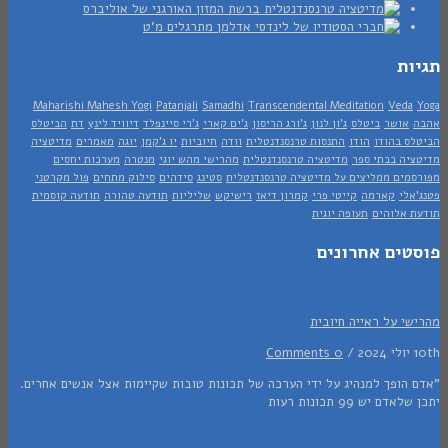
ות
Maharishi Mahesh Yogi
Patanjali
Samadhi
Transcendental Meditation
Veda
אושר
ביטלס
ג'ון לנון
ג'ורג הריסון
ג'ים קארי
ג'רי סיינפלד
דיוויד לינץ
דת
הביטלס
ס בהודו
הודו
התנסות טרנסנדנטלית
וודה
חיוביות
יו ג'קמן
יוגה
מאמרים
מדיטציה
יה בבתי ספר
מדיטציה טרנסנדנטלית
מהרישי מהש יוגי
מנטרה
מערכות יחסים
מים ממליצים על מדיטציה טרנסנדנטלית
סטינג
סידהים
סילוק מתחים
פול מקרטני
אלי
קארמה
קייטי פרי
קמרון דיאז
רישיקש
שליליות
תודעה טהורה
תודעה קוסמית
 אלוהים
תעופה יוגית
טים אחרונים
י על ראייה חיובית
/
0 Comments
 הופך למנהיג על ידי הערכה של תכונות טובות שקיימות אצל אנשים אחרים.
דם יש 99 תכונות רעות