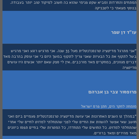
ים והחרדות ומביא שקט פנימי שהוא כה חשוב למיקוד טוב יותר בעבודה.
ף מצאתי כי לטכניקה
 דן שפר
"אני מתרגל מדיטציה טרנסנדנטלית מעל 35 שנה. אני מרגיש רוגע ואני מרגיש
לתקוף את כל הבעיות שאני צריך לתקוף במשך היום כי אני עוסק בהרבה מאד
 מגוונים, במחקרים מאד מורכבים..אין לי ספק שאם יותר אנשים היו עושים
ציה
סור צבי בן אברהם
ה לחקר הים, חתן פרס ישראל
"במהלך 12 השנים האחרונות אני עושה מדיטציה טרנסנדנטלית פעמיים ביום ואני
 שאי אפשר להשוות את החיים שלי לפני שהתחלתי למדוט לחיים שלי אחרי
לתי למדוט. כל החושים שלי התחדדו, כל המטרות שלי בחיים תפסו כיוונים
מהירים ומאד ברורים.