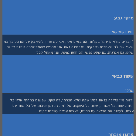
י גבע
וקומיקאי
ם קוראים יותר בקלות, הם באים אלי, אני לא צריך להיאבק עליהם כל כך כמו
 שם לב שאחרים נאבקים. ומבחינה זאת אני מרגיש שהמדיטציה נותנת לי גם
גם אנרגיה, גם שקט נפשי וגם חוסן נפשי. אני מאחל לכל
 גבאי
 מין צלילה כזאת למין שקט שלא הכרתי, זה שקט שפשוט כמהתי אליו כל
 שווה כל אגורה, שווה כל השקעה של זמן. זה זמן איכות של כל אחד עם
 לעצור את הריצה עם החיים, לעצום עניים עשרים דקות
ן מוכתר