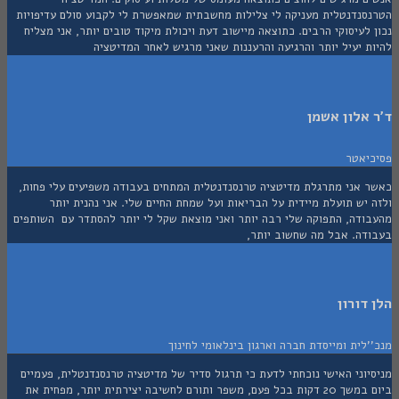
סנדנטלית מעניקה לי צלילות מחשבתית שמאפשרת לי לקבוע סולם עדיפויות
לעיסוקי הרבים. כתוצאה מיישוב דעת ויכולת מיקוד טובים יותר, אני מצליח
 יעיל יותר והרגיעה והרעננות שאני מרגיש לאחר המדיטציה
אלון אשמן
יאטר
 אני מתרגלת מדיטציה טרנסנדנטלית המתחים בעבודה משפיעים עלי פחות,
יש תועלת מיידית על הבריאות ועל שמחת החיים שלי. אני נהנית יותר
ודה, התפוקה שלי רבה יותר ואני מוצאת שקל לי יותר להסתדר עם השותפים
דה. אבל מה שחשוב יותר,
דורון
לית ומייסדת חברה וארגון בינלאומי לחינוך
וני האישי נוכחתי לדעת כי תרגול סדיר של מדיטציה טרנסנדנטלית, פעמיים
ביום במשך 20 דקות בכל פעם, משפר ותורם לחשיבה יצירתית יותר, מפחית את