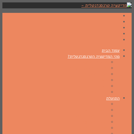
עמוד הבית
מהי המדיטציה הטרנסנדנטלית?
מחקרים מדעיים
הבדלים משיטות אחרות
מקור השיטה
כיצד לומדים?
שאלות ותשובות
מהרישי מהש יוגי
התועלת
סילוק מתחים
שיפור הבריאות
הגברת היכולת המנטלית
פיתוח התודעה
הישגים בלימודים