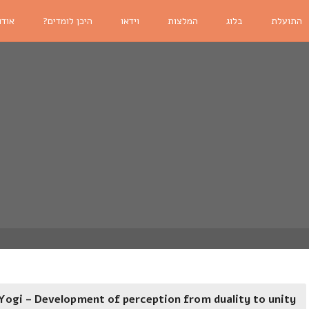
התועלת
בלוג
המלצות
וידאו
היכן לומדים?
אודו
ogi – Development of perception from duality to unity