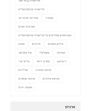
מדיטציה בבתי ספר
מדיטציה טרנסנדנטלית
מנטרה
מהרישי מהש יוגי
מערכות יחסים
מפורסמים ממליצים על מדיטציה טרנסנדנטלית
סילוק מתחים
סידהים
סטינג
קארמה
פטנג'אלי
פול מקרטני
רישיקש
קמרון דיאז
קייטי פרי
תודעה טהורה
שליליות
תודעת אלוהים
תודעה קוסמית
תעופה יוגית
ארכיון