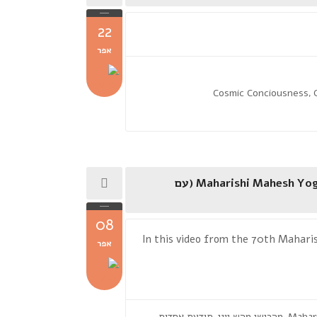
22
אפר
Cosmic Conciousness
,
Maharishi Mahesh Yogi :Rising to Unity Conciousness and growth of Harmony (עם
08
In this video from the 70th Maharis
אפר
Mahar
מהרישי מהש יוגי
תודעת אחדות