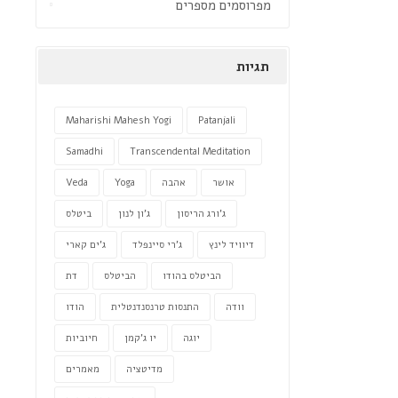
מפרוסמים מספרים
תגיות
Maharishi Mahesh Yogi
Patanjali
Samadhi
Transcendental Meditation
אושר
אהבה
Yoga
Veda
ג'ורג הריסון
ג'ון לנון
ביטלס
דיוויד לינץ
ג'רי סיינפלד
ג'ים קארי
הביטלס בהודו
הביטלס
דת
וודה
התנסות טרנסנדנטלית
הודו
יוגה
יו ג'קמן
חיוביות
מדיטציה
מאמרים