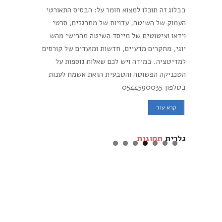
בבלוג זה תוכלו למצוא חומר על: הבסיס התאורטי
העמוק של השיטה, עדויות של מתרגלים, סרטי
וידאו וציטוטים של מייסד השיטה מהרישי מהש
יוגי, מחקרים מדעיים, חדשות ומועדים של קורסים
למדיטציה. במידה ויש לכם שאלות נוספות על
הטכניקה הפשוטה והטבעית הזאת אשמח לענות
בטלפון 0544590035
קרא עוד
גלרית
תמונות