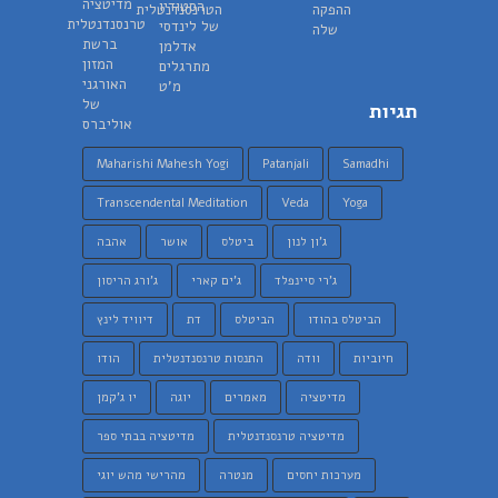
תגיות
Maharishi Mahesh Yogi
Patanjali
Samadhi
Transcendental Meditation
Veda
Yoga
ג'ון לנון
ביטלס
אושר
אהבה
ג'רי סיינפלד
ג'ים קארי
ג'ורג הריסון
הביטלס בהודו
הביטלס
דת
דיוויד לינץ
חיוביות
וודה
התנסות טרנסנדנטלית
הודו
מדיטציה
מאמרים
יוגה
יו ג'קמן
מדיטציה טרנסנדנטלית
מדיטציה בבתי ספר
מערכות יחסים
מנטרה
מהרישי מהש יוגי