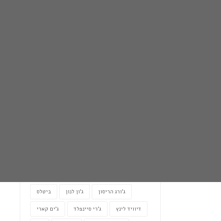
קטגוריות
כללי
מפרוסמים מספרים
תגיות
Maharishi Mahesh Yogi
Patanjali
Samadhi
Transcendental Meditation
אושר
אהבה
Yoga
Veda
ג'ורג הריסון
ג'ון לנון
ביטלס
דיוויד לינץ
ג'רי סיינפלד
ג'ים קארי