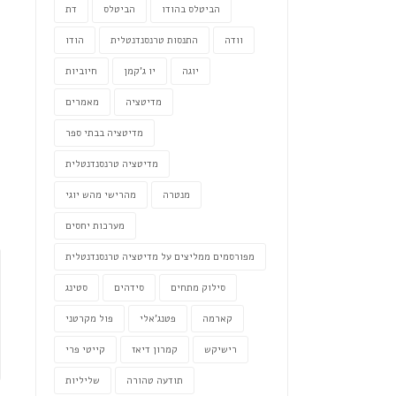
הביטלס בהודו
הביטלס
דת
וודה
התנסות טרנסנדנטלית
הודו
יוגה
יו ג'קמן
חיוביות
מדיטציה
מאמרים
מדיטציה בבתי ספר
מדיטציה טרנסנדנטלית
מנטרה
מהרישי מהש יוגי
מערכות יחסים
ה
מפורסמים ממליצים על מדיטציה טרנסנדנטלית
סילוק מתחים
סידהים
סטינג
קארמה
פטנג'אלי
פול מקרטני
רישיקש
קמרון דיאז
קייטי פרי
תודעה טהורה
שליליות