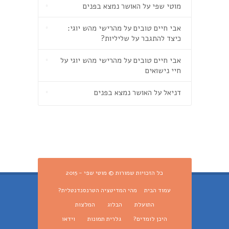
מוטי שפי
על
האושר נמצא בפנים
אבי חיים טובים
על
מהרישי מהש יוגי:
כיצד להתגבר על שליליות?
אבי חיים טובים
על
מהרישי מהש יוגי על
חיי נישואים
דניאל
על
האושר נמצא בפנים
כל הזכויות שמורות © מוטי שפי - 2015
עמוד הבית
מהי המדיטציה הטרנסנדנטלית?
התועלת
הבלוג
המלצות
היכן לומדים?
גלרית תמונות
וידאו