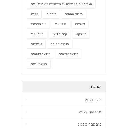
מפורסמים ממליצים על מדיטציה טרנסנדנטלית
סילוק מתחים
סידהים
סטינג
קארמה
פטנג'אלי
פול מקרטני
רישיקש
קמרון דיאז
קייטי פרי
תודעה טהורה
שליליות
תודעת אלוהים
תודעה קוסמית
תעופה יוגית
ארכיון
יולי 2024
פברואר 2023
נובמבר 2020