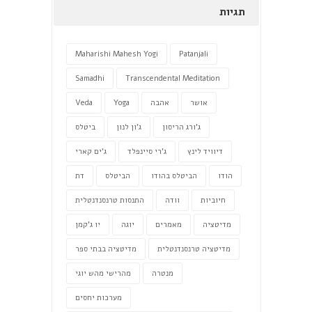
תגיות
Maharishi Mahesh Yogi
Patanjali
Samadhi
Transcendental Meditation
אושר
אהבה
Yoga
Veda
ג'ורג הריסון
ג'ון לנון
ביטלס
דיוויד לינץ
ג'רי סיינפלד
ג'ים קארי
הודו
הביטלס בהודו
הביטלס
דת
חיוביות
וודה
התנסות טרנסנדנטלית
מדיטציה
מאמרים
יוגה
יו ג'קמן
מדיטציה טרנסנדנטלית
מדיטציה בבתי ספר
מנטרה
מהרישי מהש יוגי
מערכות יחסים