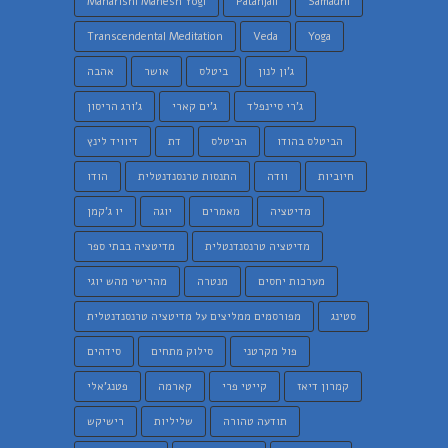
Maharishi Mahesh Yogi
Patanjali
Samadhi
Transcendental Meditation
Veda
Yoga
ג'ון לנון
ביטלס
אושר
אהבה
ג'רי סיינפלד
ג'ים קארי
ג'ורג הריסון
הביטלס בהודו
הביטלס
דת
דיוויד לינץ
חיוביות
וודה
התנסות טרנסנדנטלית
הודו
מדיטציה
מאמרים
יוגה
יו ג'קמן
מדיטציה טרנסנדנטלית
מדיטציה בבתי ספר
מערכות יחסים
מנטרה
מהרישי מהש יוגי
סטינג
מפורסמים ממליצים על מדיטציה טרנסנדנטלית
פול מקרטני
סילוק מתחים
סידהים
קמרון דיאז
קייטי פרי
קארמה
פטנג'אלי
תודעה טהורה
שליליות
רישיקש