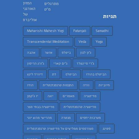
תגיות
Maharishi Mahesh Yogi
Patanjali
Samadhi
Transcendental Meditation
Veda
Yoga
ג'ון לנון
ביטלס
אושר
אהבה
ג'רי סיינפלד
ג'ים קארי
ג'ורג הריסון
הביטלס בהודו
הביטלס
דת
דיוויד לינץ
חיוביות
וודה
התנסות טרנסנדנטלית
הודו
מדיטציה
מאמרים
יוגה
יו ג'קמן
מדיטציה טרנסנדנטלית
מדיטציה בבתי ספר
מערכות יחסים
מנטרה
מהרישי מהש יוגי
סטינג
מפורסמים ממליצים על מדיטציה טרנסנדנטלית