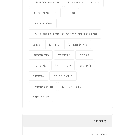
מדיטציה טרנסנדנטלית
מדיטציה בבתי ספר
מנטרה
מהרישי מהש יוגי
מערכות יחסים
מפורסמים ממליצים על מדיטציה טרנסנדנטלית
סילוק מתחים
סידהים
סטינג
קארמה
פטנג'אלי
פול מקרטני
רישיקש
קמרון דיאז
קייטי פרי
תודעה טהורה
שליליות
תודעת אלוהים
תודעה קוסמית
תעופה יוגית
ארכיון
יולי 2024