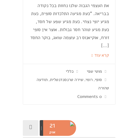
את העצמי הגבוה שלנו נחוות בכל נקודה
בבריאה. "כעת מגיעה התלכדות סופית, כעת
מגיע יופי נצחי. כעת מגיע שפע של חסד,
כעת מגיע טוהר חסר גבולות. אוצר אין סופי
זורח, אוקיאנוס רב עוצמה שואג, בוקר החסד
[…]
קרא עוד
מוטי שפי
כללי
סופי
רומי
שירה טרנסנדנטלית
תודעה
,
,
,
טהורה
0 Comments
21
אוק