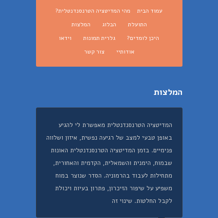
עמוד הבית
מהי המדיטציה הטרנסנדנטלית?
התועלת
הבלוג
המלצות
היכן לומדים?
גלרית תמונות
וידאו
אודותיי
צור קשר
המלצות
המדיטציה הטרנסנדנטלית מאפשרת לי להגיע
באופן טבעי למצב של רגיעה נפשית, איזון ושלווה
פנימיים. בזמן המדיטציה הטרנסנדנטלית האונות
שבמוח, הימנית והשמאלית, הקדמית והאחורית,
מתחילות לעבוד בהרמוניה. הסדר שנוצר במוח
משפיע על שיפור הזיכרון, פתרון בעיות ויכולת
לקבל החלטות. שינוי זה