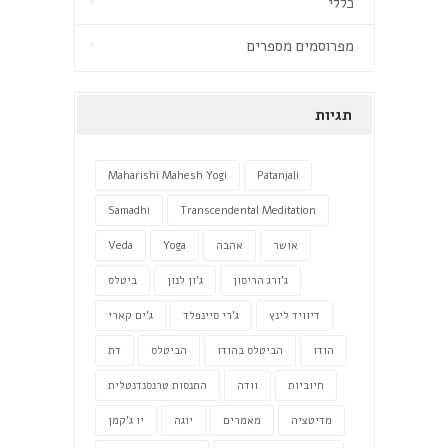
כללי
מפרוסמים מספרים
תגיות
Maharishi Mahesh Yogi
Patanjali
Samadhi
Transcendental Meditation
אושר
אהבה
Yoga
Veda
ג'ורג הריסון
ג'ון לנון
ביטלס
דיוויד לינץ
ג'רי סיינפלד
ג'ים קארי
הודו
הביטלס בהודו
הביטלס
דת
חיוביות
וודה
התנסות טרנסנדנטלית
מדיטציה
מאמרים
יוגה
יו ג'קמן