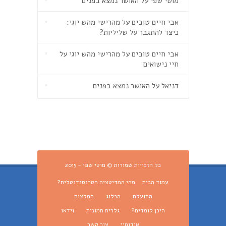
מוטי שפי
על
האושר נמצא בפנים
אבי חיים טובים
על
מהרישי מהש יוגי:
כיצד להתגבר על שליליות?
אבי חיים טובים
על
מהרישי מהש יוגי על
חיי נישואים
דניאל
על
האושר נמצא בפנים
כל הזכויות שמורות © מוטי שפי - 2015
עמוד הבית
מהי המדיטציה הטרנסנדנטלית?
התועלת
הבלוג
המלצות
היכן לומדים?
גלרית תמונות
וידאו
אודותיי
צור קשר