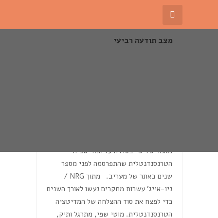
מצב תודעה רביעי
09
אוג
אושר עליון ותודעה קוסמית
מאמר שלישי בסדרה על המדיטציה
הטרנסנדנטלית שהתפרסמה לפני מספר
שנים באתר של מעריב. מתוך NRG /
ניו-אייג' עשרות מחקרים נעשו לאורך השנים
כדי לפצח את סוד ההצלחה של המדיטציה
הטרנסנדנטלית. מוטי שפי, מתרגל ותיק,