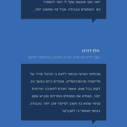
יותר ואני מוצאת שקל לי יותר להסתדר
עם השותפים בעבודה. אבל מה שחשוב יותר,
הלן דורון
מנכ''לית ומייסדת חברה וארגון בינלאומי לחינוך
מניסיוני האישי נוכחתי לדעת כי תרגול סדיר של
מדיטציה טרנסנדנטלית, פעמיים ביום במשך 20
דקות בכל פעם, משפר ותורם לחשיבה יצירתית
יותר, מפחית את המתחים והחרדות ומביא שקט
פנימי שהוא כה חשוב למיקוד טוב יותר בעבודה.
בנוסף מצאתי כי לטכניקה