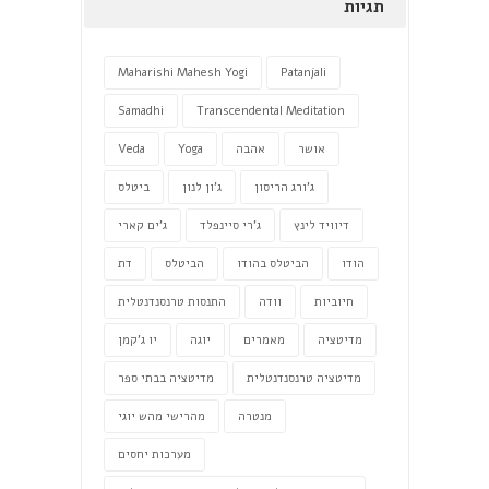
תגיות
Maharishi Mahesh Yogi
Patanjali
Samadhi
Transcendental Meditation
אושר
אהבה
Yoga
Veda
ג'ורג הריסון
ג'ון לנון
ביטלס
דיוויד לינץ
ג'רי סיינפלד
ג'ים קארי
הודו
הביטלס בהודו
הביטלס
דת
חיוביות
וודה
התנסות טרנסנדנטלית
מדיטציה
מאמרים
יוגה
יו ג'קמן
מדיטציה טרנסנדנטלית
מדיטציה בבתי ספר
מנטרה
מהרישי מהש יוגי
מערכות יחסים