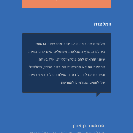
המלצות
שלושים אחוז פחות או יותר ממרפאות הגאסטרו
בעולם ובארץ מאכלסות מטופלים שיש להם בעיות
שאנו קוראים להם פונקציונליות. אלו בעיות
אמתיות הם לא ממציאים את כאב הבטן, השלשול
והצרבת אבל הכל בסדר אצלם והכל נובע מבעיות
של לחצים שגורמים להפרשת
פרופסור רן אורן
מנהל המכון לגסטרו ומחלות קיבה בביה''ח הדסה,