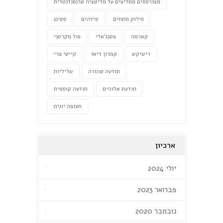
מפורסמים ממליצים על מדיטציה טרנסנדנטלית
סילוק מתחים
סידהים
סטינג
קארמה
פטנג'אלי
פול מקרטני
רישיקש
קמרון דיאז
קייטי פרי
תודעה טהורה
שליליות
תודעת אלוהים
תודעה קוסמית
תעופה יוגית
ארכיון
יולי 2024
פברואר 2023
נובמבר 2020