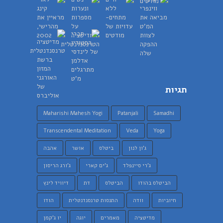
תגיות
Maharishi Mahesh Yogi
Patanjali
Samadhi
Transcendental Meditation
Veda
Yoga
ג'ון לנון
ביטלס
אושר
אהבה
ג'רי סיינפלד
ג'ים קארי
ג'ורג הריסון
הביטלס בהודו
הביטלס
דת
דיוויד לינץ
חיוביות
וודה
התנסות טרנסנדנטלית
הודו
מדיטציה
מאמרים
יוגה
יו ג'קמן