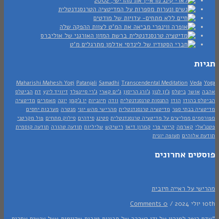
ות
Maharishi Mahesh Yogi
Patanjali
Samadhi
Transcendental Meditation
Veda
אושר
ביטלס
ג'ון לנון
ג'ורג הריסון
ג'ים קארי
ג'רי סיינפלד
דיוויד לינץ
דת
הביטלס
ס בהודו
הודו
התנסות טרנסנדנטלית
וודה
חיוביות
יו ג'קמן
יוגה
מאמרים
מדיטציה
יה בבתי ספר
מדיטציה טרנסנדנטלית
מהרישי מהש יוגי
מנטרה
מערכות יחסים
מים ממליצים על מדיטציה טרנסנדנטלית
סטינג
סידהים
סילוק מתחים
פול מקרטני
אלי
קארמה
קייטי פרי
קמרון דיאז
רישיקש
שליליות
תודעה טהורה
תודעה קוסמית
 אלוהים
תעופה יוגית
טים אחרונים
י על ראייה חיובית
/
0 Comments
 הופך למנהיג על ידי הערכה של תכונות טובות שקיימות אצל אנשים אחרים.