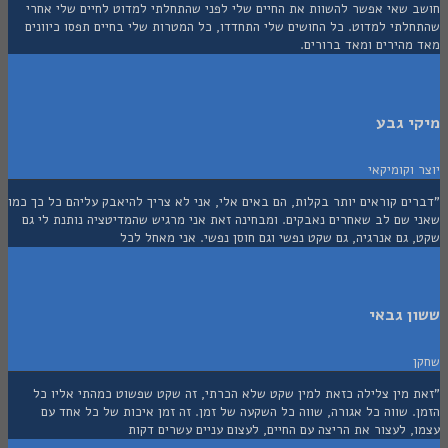
 שאי אפשר להשוות את החיים שלי לפני שהתחלתי למדוט לחיים שלי אחרי
לתי למדוט. כל החושים שלי התחדדו, כל המטרות שלי בחיים תפסו כיוונים
מהירים ומאד ברורים.
י גבע
וקומיקאי
ם קוראים יותר בקלות, הם באים אלי, אני לא צריך להיאבק עליהם כל כך כמו
 שם לב שאחרים נאבקים. ומבחינה זאת אני מרגיש שהמדיטציה נותנת לי גם
גם אנרגיה, גם שקט נפשי וגם חוסן נפשי. אני מאחל לכל
 גבאי
 מין צלילה כזאת למין שקט שלא הכרתי, זה שקט שפשוט כמהתי אליו כל
 שווה כל אגורה, שווה כל השקעה של זמן. זה זמן איכות של כל אחד עם
 לעצור את הריצה עם החיים, לעצום עניים עשרים דקות