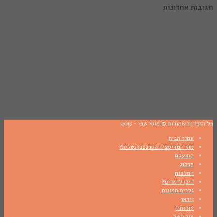
ות אחרונות
Shaas
על
Maharishi on Karma
מוטי שפי
על
האושר נמצא בפנים
אבי חיים טובים
על
מהרישי מהש יוגי: כיצד להתגבר על שליליות?
אבי חיים טובים
על
מהרישי מהש יוגי על חיי נישואים
דניאל
על
האושר נמצא בפנים
כויות שמורות © מוטי שפי - 2015
עמוד הבית
מהי המדיטציה הטרנסנדנטלית?
התועלת
הבלוג
המלצות
היכן לומדים?
גלרית תמונות
וידאו
אודותיי
צור קשר