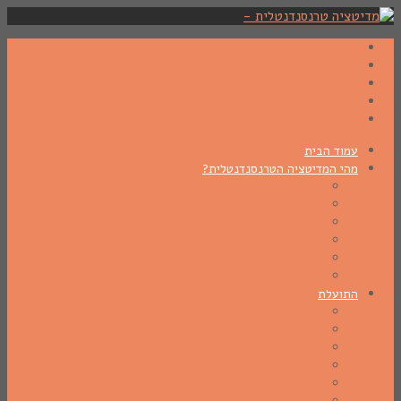
עמוד הבית
מהי המדיטציה הטרנסנדנטלית?
מחקרים מדעיים
הבדלים משיטות אחרות
מקור השיטה
כיצד לומדים?
שאלות ותשובות
מהרישי מהש יוגי
התועלת
סילוק מתחים
שיפור הבריאות
הגברת היכולת המנטלית
פיתוח התודעה
הישגים בלימודים