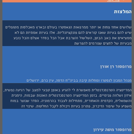
צות
ים אחוז פחות או יותר ממרפאות הגאסטרו בעולם ובארץ מאכלסות מטופלים
הם בעיות שאנו קוראים להם פונקציונליות. אלו בעיות אמתיות הם לא
אים את כאב הבטן, השלשול והצרבת אבל הכל בסדר אצלם והכל נובע
ות של לחצים שגורמים להפרשת
סור רן אורן
המכון לגסטרו ומחלות קיבה בביה''ח הדסה, עין כרם, ירושלים
טציה הטרנסנדנטלית מאפשרת לי להגיע באופן טבעי למצב של רגיעה נפשית,
 ושלווה פנימיים. בזמן המדיטציה הטרנסנדנטלית האונות שבמוח, הימנית
אלית, הקדמית והאחורית, מתחילות לעבוד בהרמוניה. הסדר שנוצר במוח
 על שיפור הזיכרון, פתרון בעיות ויכולת לקבל החלטות. שינוי זה
סור משה עירון