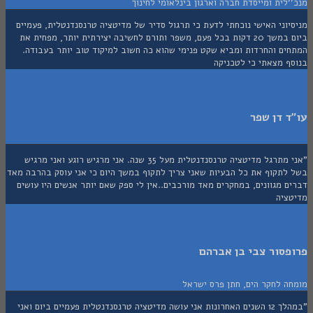
לית ומייסדת חברה וארגון בינלאומי לחינוך
וני האישי נוכחתי לדעת כי תרגול סדיר של מדיטציה טרנסנדנטלית, פעמיים
ביום במשך 20 דקות בכל פעם, משפר ותורם לחשיבה יצירתית יותר, מפחית את
ים והחרדות ומביא שקט פנימי שהוא כה חשוב למיקוד טוב יותר בעבודה.
ף מצאתי כי לטכניקה
 דן שפר
"אני מתרגל מדיטציה טרנסנדנטלית מעל 35 שנה. אני מרגיש רוגע ואני מרגיש
לתקוף את כל הבעיות שאני צריך לתקוף במשך היום כי אני עוסק בהרבה מאד
 מגוונים, במחקרים מאד מורכבים..אין לי ספק שאם יותר אנשים היו עושים
ציה
סור צבי בן אברהם
ה לחקר הים, חתן פרס ישראל
"במהלך 12 השנים האחרונות אני עושה מדיטציה טרנסנדנטלית פעמיים ביום ואני