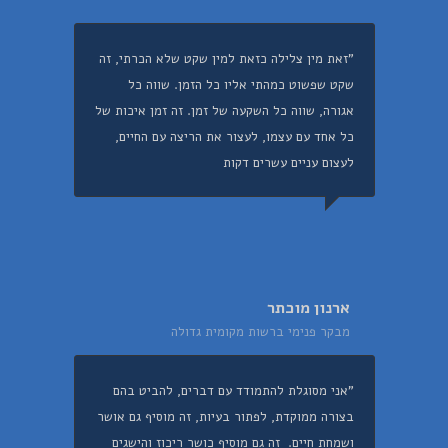
"זאת מין צלילה כזאת למין שקט שלא הכרתי, זה
שקט שפשוט כמהתי אליו כל הזמן. שווה כל
אגורה, שווה כל השקעה של זמן. זה זמן איכות של
כל אחד עם עצמו, לעצור את הריצה עם החיים,
לעצום עניים עשרים דקות
ארנון מוכתר
מבקר פנימי ברשות מקומית גדולה
"אני מסוגלת להתמודד עם דברים, להביט בהם
בצורה ממוקדת, לפתור בעיות, זה מוסיף גם אושר
ושמחת חיים. זה גם מוסיף כושר ריכוז והישגים