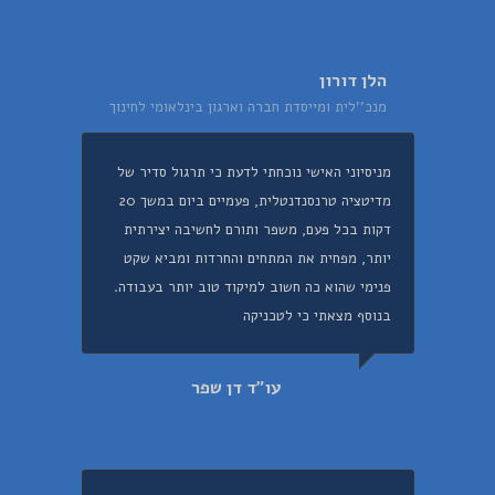
הלן דורון
מנכ''לית ומייסדת חברה וארגון בינלאומי לחינוך
מניסיוני האישי נוכחתי לדעת כי תרגול סדיר של
מדיטציה טרנסנדנטלית, פעמיים ביום במשך 20
דקות בכל פעם, משפר ותורם לחשיבה יצירתית
יותר, מפחית את המתחים והחרדות ומביא שקט
פנימי שהוא כה חשוב למיקוד טוב יותר בעבודה.
בנוסף מצאתי כי לטכניקה
עו"ד דן שפר