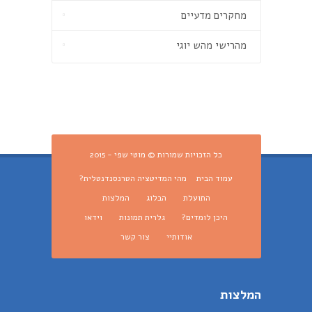
מחקרים מדעיים
מהרישי מהש יוגי
כל הזכויות שמורות © מוטי שפי - 2015
עמוד הבית
מהי המדיטציה הטרנסנדנטלית?
התועלת
הבלוג
המלצות
היכן לומדים?
גלרית תמונות
וידאו
אודותיי
צור קשר
המלצות