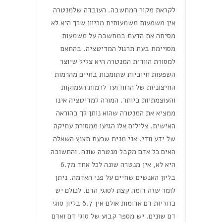
לקראת מקור המחשבה. העובדה שלמנטרה
אין משמעות משמעותית מכיוון שכך היא לא
מסיחה את הדעת במחשבה על משמעות
מסויימת בעת תרגול המדיטציה. בהתאם
למסורת הוודית המנטרה היא צליל שיוצר
השפעות חיוביות שתומכות בחיים מהרמות
החיצוניות של הרוח ועד לרמות העמוקות
והעוצמתיות ביותר. המורה למדיטציה אינו
ממציא את המנטרה שהוא נותן לך בהוראה
האישית. צלילים אלו הגיעו ממסורת עתיקה
של ידע וודי. אני מניח שכעת תצוץ השאלה
האים כל אדם מקבל מנטרה שונה. והתשובה
היא לא, אין מנטרה שונה לכל אחד מ6.7
בליון האנשים שחיים על פני האדמה. ניתן
לומר שזה דומה קצת לסוגי הדם. לכולם יש
כדוריות דם אדומות אולם אין 6.7 בליון סוגי
דם שונים. יש מספר קבוע של סוגי דם ואדם