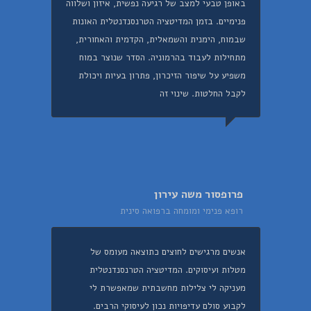
באופן טבעי למצב של רגיעה נפשית, איזון ושלווה
פנימיים. בזמן המדיטציה הטרנסנדנטלית האונות
שבמוח, הימנית והשמאלית, הקדמית והאחורית,
מתחילות לעבוד בהרמוניה. הסדר שנוצר במוח
משפיע על שיפור הזיכרון, פתרון בעיות ויכולת
לקבל החלטות. שינוי זה
פרופסור משה עירון
רופא פנימי ומומחה ברפואה סינית
אנשים מרגישים לחוצים כתוצאה מעומס של
מטלות ועיסוקים. המדיטציה הטרנסנדנטלית
מעניקה לי צלילות מחשבתית שמאפשרת לי
לקבוע סולם עדיפויות נכון לעיסוקי הרבים.