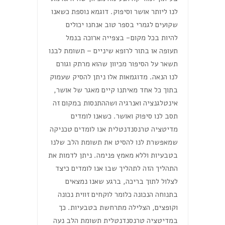
לנו ליותר אושר וסיפוק. דוגמא נוספת כשאנו
שקועים לגמרי בספר טוב אנחנו יכולים
להיות בכל מקום- בצפייה ארוכה בנמל
תעופה או בתור לרופא שיניים – תשומת לבנו
תשאר על הסיפור מכיוון שהוא מרתק וגורם
לנו הנאה. מדוגמאות אלו ניתן להסיק שעמוק
בתוך כל אחד מאיתנו קיים מאגר של אושר,
אינטלגנציה ואנרגיה ושההתנסות במקום זה
תסב לנו סיפוק ואושר. כשאנו לומדים
מדיטציה טרנסנדנטלית אנו לומדים טכניקה
שמאפשרת לנו להסיט את תשומת הלב שלנו
בטבעיות וללא מאמץ פנימה. ניתן לדמות את
התהליך הזה לתהליך שבו אנו לומדים כיצד
לצלול לתוך בריכה, ברגע שאנו נמצאים
בתנוחה הנכונה כלומר לוקחים זווית נכונה
וקופצים, הצלילה מתרחשת בטבעיות. כך
במדיטציה טרנסנדנטלית תשומת הלב נעה