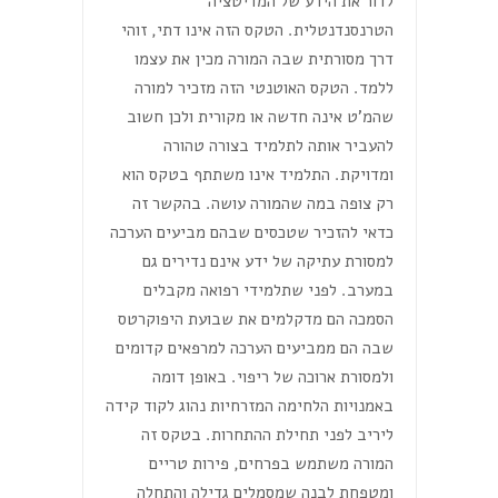
לדור את הידע של המדיטציה
הטרנסנדנטלית. הטקס הזה אינו דתי, זוהי
דרך מסורתית שבה המורה מכין את עצמו
ללמד. הטקס האוטנטי הזה מזכיר למורה
שהמ'ט אינה חדשה או מקורית ולכן חשוב
להעביר אותה לתלמיד בצורה טהורה
ומדויקת. התלמיד אינו משתתף בטקס הוא
רק צופה במה שהמורה עושה. בהקשר זה
כדאי להזכיר שטכסים שבהם מביעים הערכה
למסורת עתיקה של ידע אינם נדירים גם
במערב. לפני שתלמידי רפואה מקבלים
הסמכה הם מדקלמים את שבועת היפוקרטס
שבה הם ממביעים הערכה למרפאים קדומים
ולמסורת ארוכה של ריפוי. באופן דומה
באמנויות הלחימה המזרחיות נהוג לקוד קידה
ליריב לפני תחילת ההתחרות. בטקס זה
המורה משתמש בפרחים, פירות טריים
ומטפחת לבנה שמסמלים גדילה והתחלה