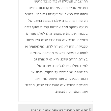
החושבת, הפעילה לעבור מעבר לרעש
הפנימי שהיא חווה לעיתים קרובות בחיים
ולהתנסות במצב של "ערנות נינוחה". במצב
זה הרוח או ההכרה שלנו נמצאת במצב של
רגיעה עמוקה ויחד עם זאת ערנית והגוף זוכה
במנוחה עמוקה שמאפשרת לו לסלק מתחים
ולחצים. מדיטציה טרנסנדנטלית היא פשוט
טכניקה. היא לא קשורה לדת, לפילוסופיה או
לאמונה כלשהי. היא לא מחייבת שינויים
בצורת החיים שלנו. היא לא קשורה גם
למיידנפולנס או לכל צורה אחרת של
מדיטציה שמבוססת על מיקוד, ריכוז או
הכוונה מנטלית. אתה פשוט לומד את
טכניקת המדיטציה הטרנסנדנטלית, מתרגל
אותה ונהנה מהתוצאות.
למה אתה מתכוון כשאתה אומר שבזמן