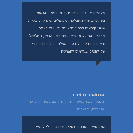
שלושים אחוז פחות או יותר ממרפאות הגאסטרו
בעולם ובארץ מאכלסות מטופלים שיש להם בעיות
שאנו קוראים להם פונקציונליות. אלו בעיות
אמתיות הם לא ממציאים את כאב הבטן, השלשול
והצרבת אבל הכל בסדר אצלם והכל נובע מבעיות
של לחצים שגורמים להפרשת
פרופסור רן אורן
מנהל המכון לגסטרו ומחלות קיבה בביה''ח הדסה,
עין כרם, ירושלים
המדיטציה הטרנסנדנטלית מאפשרת לי להגיע