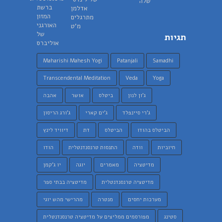
תגיות
Maharishi Mahesh Yogi
Patanjali
Samadhi
Transcendental Meditation
Veda
Yoga
ג'ון לנון
ביטלס
אושר
אהבה
ג'רי סיינפלד
ג'ים קארי
ג'ורג הריסון
הביטלס בהודו
הביטלס
דת
דיוויד לינץ
חיוביות
וודה
התנסות טרנסנדנטלית
הודו
מדיטציה
מאמרים
יוגה
יו ג'קמן
מדיטציה טרנסנדנטלית
מדיטציה בבתי ספר
מערכות יחסים
מנטרה
מהרישי מהש יוגי
סטינג
מפורסמים ממליצים על מדיטציה טרנסנדנטלית